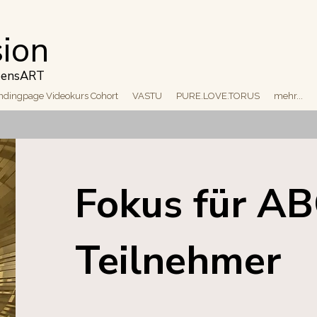
sion
ebensART
ndingpage Videokurs Cohort
VASTU
PURE.LOVE.TORUS
mehr...
Fokus für A
Teilnehmer