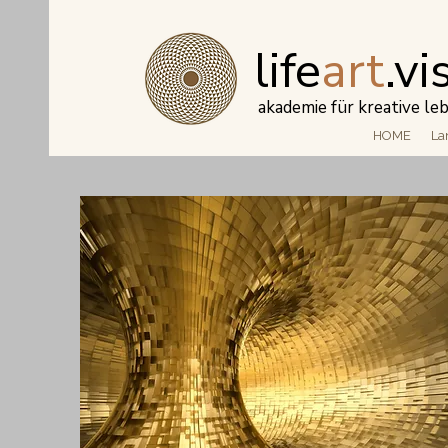
life
art
.vi
akademie für kreative l
HOME
La