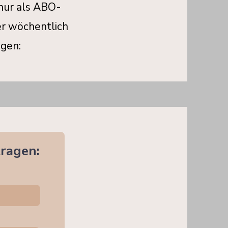
nur als ABO-
er wöchentlich
ngen:
tragen: