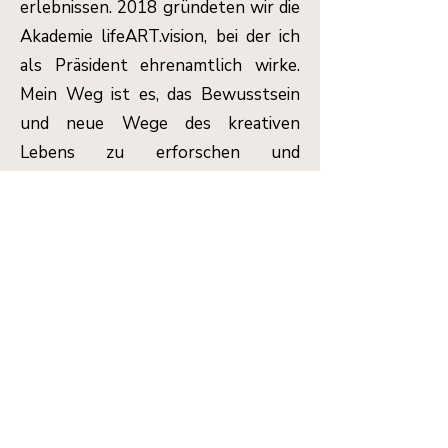
erlebnissen. 2018 gründeten wir die
Akademie lifeART.vision, bei der ich
als Präsident ehrenamtlich wirke.
Mein Weg ist es, das Bewusstsein
und neue Wege des kreativen
Lebens zu erforschen und
Menschen auf ihrem Weg zu
unterstützen, zu inspirieren und zu
begleiten. Ich freue mich sehr, dich
kennenzulernen, mit dir gemeinsam
in eine GANZ andere Welt
einzutauchen...
zur Einzelbegleitung...