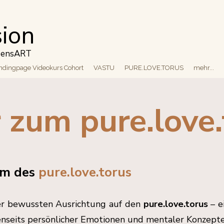
sion
ebensART
ndingpage Videokurs Cohort
VASTU
PURE.LOVE.TORUS
mehr...
 zum pure.love.
um des
pure.love.torus
er bewussten Ausrichtung auf den
pure.love.torus
– e
jenseits persönlicher Emotionen und mentaler Konzepte