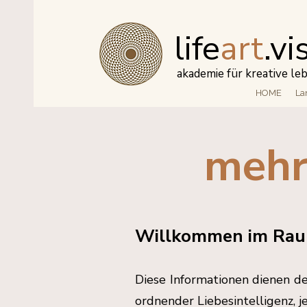
life
art
.vi
akademie für kreative l
HOME
La
mehr
Willkommen im Ra
Diese Informationen dienen d
ordnender Liebesintelligenz, 