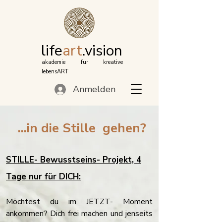
life
art
.vision
akademie für kreative
lebensART
Anmelden
...in die Stille gehen?
STILLE- Bewusstseins- Projekt, 4
Tage nur für DICH:
M
öchtest du im JETZT- Moment
ankommen?
Dich frei machen und jenseits