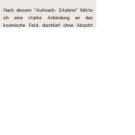
Nach diesem "Aufwach- Erlebnis" fühlte
ich eine starke Anbindung an das
kosmische Feld, durchlief ohne Absicht
den Lichtnahrungsprozess und hatte
mehrere Monate nicht mehr geschlafen
bzw. war durchgehend bei Bewusstsein,
bis sich das nach 6 Monaten wieder
"normalisierte". Ein GANZ neues Leben
hat begonnen...
Vormals als Unternehmer, Freidenker und
Visionär in Geschäftsführungen im
Innenarchitektur/Architektur-
Bauträgergewerbe sowie als
Bewusstseinsforscher mit vielen
Indienaufenthalten bin ich nun seit 2019
mehrjährig auf Reisen und geniesse das